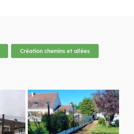
Création chemins et allées