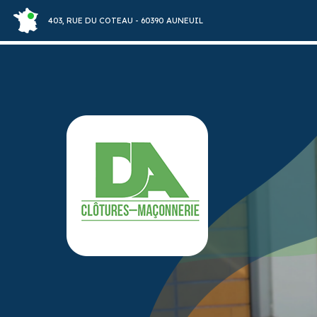
Panneau de gestion des cookies
403, RUE DU COTEAU - 60390 AUNEUIL